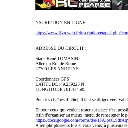
NSCRIPTION EN LIGNE
https://www.ffvrcweb.fr/inscription/etape2.php?c
ADRESSE DU CIRCUIT :
Stade René TOMASINI
Allée du Roi de Rome
27700 LES ANDELYS
Coordonnées GPS
LATITUDE :49,239225 N
LONGITUDE : 01,414585
Pour les chaînes d’hôtel, il faut se diriger vers Val
Et pour ceux qui veulent rester sur place c'est possi
Afin d'organiser au mieux, merci de renseigner le pe
https://docs.google.com/forms/d/e/1FAIpQLS
A remplir plusieurs fois si vous venez à plusieurs t