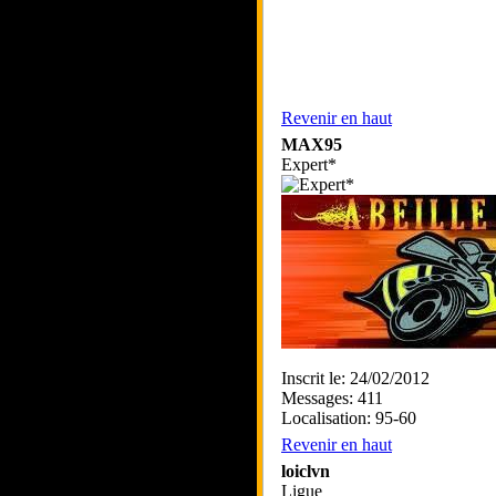
Revenir en haut
MAX95
Expert*
Inscrit le: 24/02/2012
Messages: 411
Localisation: 95-60
Revenir en haut
loiclvn
Ligue