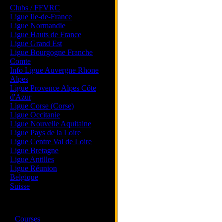
Clubs / FFVRC
Ligue Ile-de-France
Ligue Normandie
Ligue Hauts de France
Ligue Grand Est
Ligue Bourgogne Franche
Comte
Info Ligue Auvergne Rhone
Alpes
Ligue Provence Alpes Côte
d'Azur
Ligue Corse (Corse)
Ligue Occitanie
Ligue Nouvelle Aquitaine
Ligue Pays de la Loire
Ligue Centre Val de Loire
Ligue Bretagne
Ligue Antilles
Ligue Réunion
Belgique
Suisse
Magazine
·
Courses