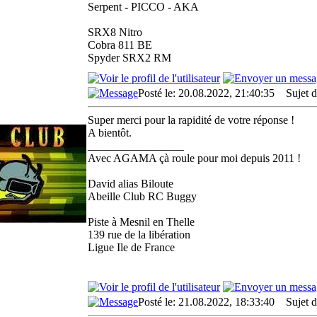
Serpent - PICCO - AKA
SRX8 Nitro
Cobra 811 BE
Spyder SRX2 RM
Posté le: 20.08.2022, 21:40:35
Sujet d
Super merci pour la rapidité de votre réponse !
A bientôt.
_________________
Avec AGAMA çà roule pour moi depuis 2011 !
David alias Biloute
Abeille Club RC Buggy
Piste à Mesnil en Thelle
139 rue de la libération
Ligue Ile de France
Posté le: 21.08.2022, 18:33:40
Sujet d