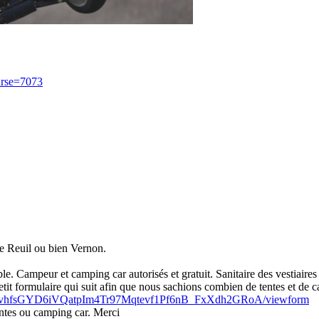
ourse=7073
 de Reuil ou bien Vernon.
ble. Campeur et camping car autorisés et gratuit. Sanitaire des vestiaires
tit formulaire qui suit afin que nous sachions combien de tentes et de c
dfAqvhfsGYD6iVQatpIm4Tr97Mqtevf1Pf6nB_FxXdh2GRoA/viewform
entes ou camping car. Merci