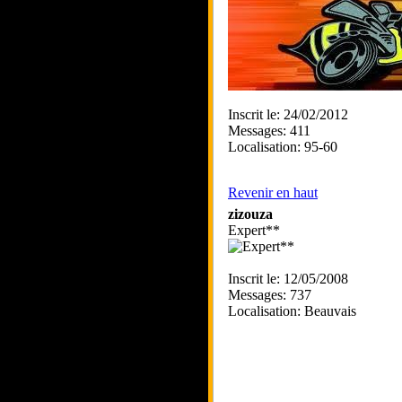
Inscrit le: 24/02/2012
Messages: 411
Localisation: 95-60
Revenir en haut
zizouza
Expert**
Inscrit le: 12/05/2008
Messages: 737
Localisation: Beauvais