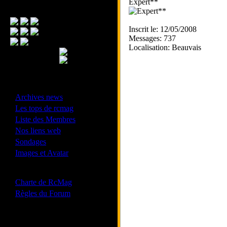
Expert**
Menu Principal
Inscrit le: 12/05/2008
Messages: 737
Localisation: Beauvais
- Divers -
·
Archives news
·
Les tops de rcmag
·
Liste des Membres
·
Nos liens web
·
Sondages
·
Images et Avatar
- Bonne conduite -
·
Charte de RcMag
·
Règles du Forum
Les forums de vos Ligues