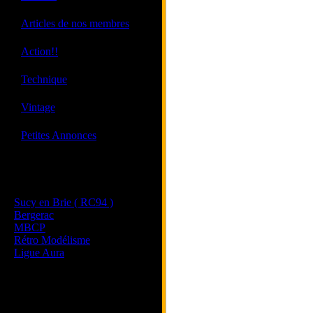
·
Articles de nos membres
·
Action!!
·
Technique
·
Vintage
·
Petites Annonces
Les sites de nos membres
et de nos clubs partenaires
Sucy en Brie ( RC94 )
Bergerac
MBCP
Rétro Modélisme
Ligue Aura