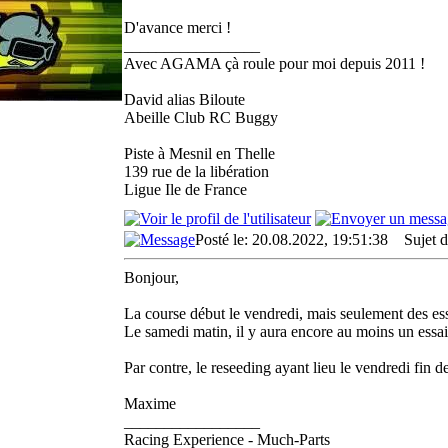
D'avance merci !
_________________
Avec AGAMA çà roule pour moi depuis 2011 !
David alias Biloute
Abeille Club RC Buggy
Piste à Mesnil en Thelle
139 rue de la libération
Ligue Ile de France
Posté le: 20.08.2022, 19:51:38
Sujet d
Bonjour,
La course début le vendredi, mais seulement des ess
Le samedi matin, il y aura encore au moins un essais
Par contre, le reseeding ayant lieu le vendredi fin d
Maxime
_________________
Racing Experience - Much-Parts