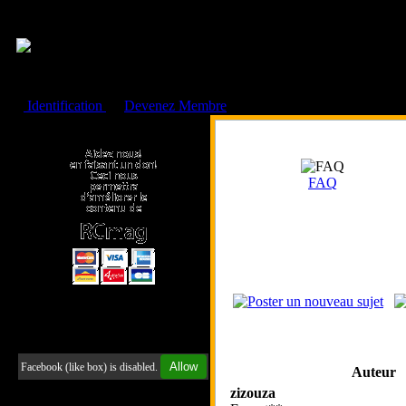
Cookies management panel
Identification
ou
Devenez Membre
Faire un don à l'Asso. RCmag
FAQ
Retrouvez-nous sur Facebook
Allow
Facebook (like box) is disabled.
Auteur
zizouza