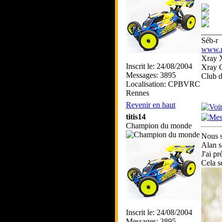
_____
Séb-r
www.rc
Xray 
Inscrit le: 24/08/2004
Xray 
Messages: 3895
Club 
Localisation: CPBVRC
Rennes
Revenir en haut
titis14
Champion du monde
Nous s
Alan s
J'ai p
Cela s
Inscrit le: 24/08/2004
Messages: 3895