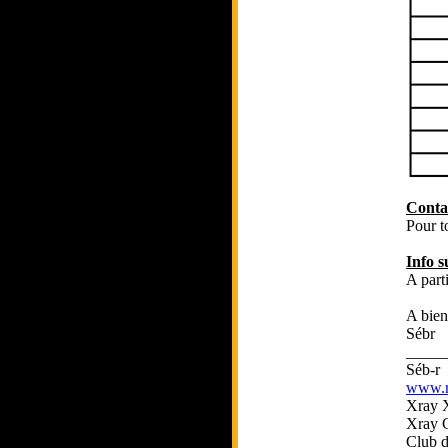
Conta
Pour t
Info 
A part
A bien
Sébr
_____
Séb-r
www.rc
Xray 
Xray 
Club 