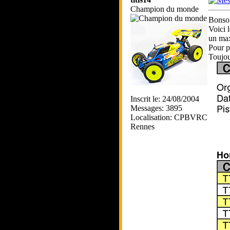
Champion du monde
Bonsoi
Voici 
un max
Pour p
Toujou
Inscrit le: 24/08/2004
Messages: 3895
Localisation: CPBVRC
Rennes