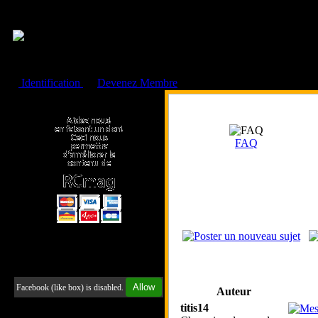
Cookies management panel
Identification
ou
Devenez Membre
Faire un don à l'Asso. RCmag
FAQ
Retrouvez-nous sur Facebook
Allow
Facebook (like box) is disabled.
Auteur
titis14