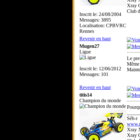
Xray 
Club 
Inscrit le: 24/08/2004
Messages: 3895
Localisation: CPBVRC
Rennes
Revenir en haut
Mugen27
Ligue
Le pre
Même 
Inscrit le: 12/06/2012
Mainte
Messages: 101
Revenir en haut
titis14
Champion du monde
Pourqu
_____
Séb-r
www.rc
Xray 
Xray 