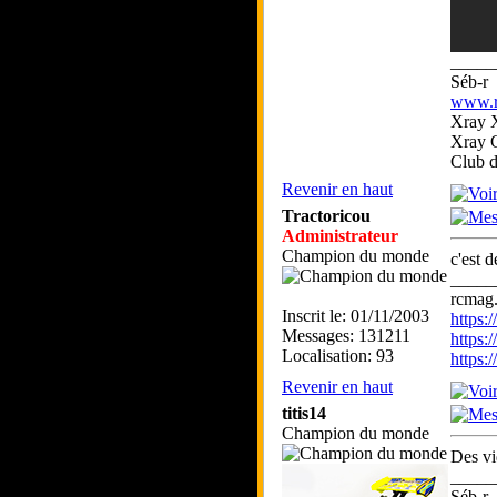
_____
Séb-r
www.rc
Xray 
Xray 
Club 
Revenir en haut
Tractoricou
Administrateur
Champion du monde
c'est d
_____
rcmag.
Inscrit le: 01/11/2003
https
Messages: 131211
https:
Localisation: 93
https
Revenir en haut
titis14
Champion du monde
Des vi
_____
Séb-r