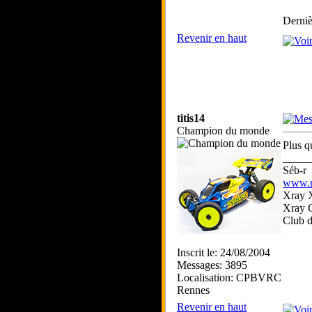
Derniè
Revenir en haut
titis14
Champion du monde
Plus q
_____
Séb-r
www.rc
Xray 
Xray 
Club 
Inscrit le: 24/08/2004
Messages: 3895
Localisation: CPBVRC
Rennes
Revenir en haut