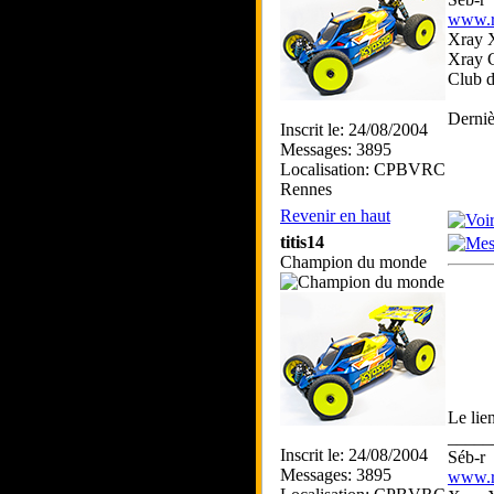
www.rc
Xray 
Xray 
Club 
Derniè
Inscrit le: 24/08/2004
Messages: 3895
Localisation: CPBVRC
Rennes
Revenir en haut
titis14
Champion du monde
Le lie
_____
Inscrit le: 24/08/2004
Séb-r
Messages: 3895
www.rc