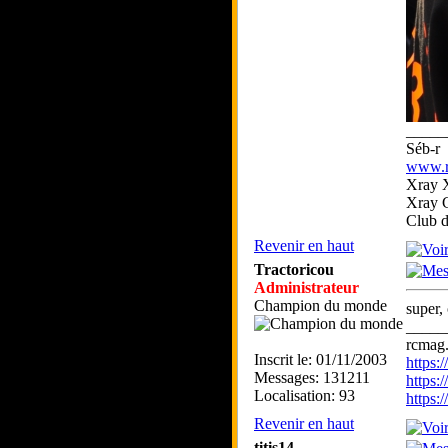
_____
Séb-r
www.rc
Xray 
Xray 
Club 
Revenir en haut
Tractoricou
Administrateur
Champion du monde
super,
_____
rcmag.
Inscrit le: 01/11/2003
https
Messages: 131211
https:
Localisation: 93
https
Revenir en haut
titis14