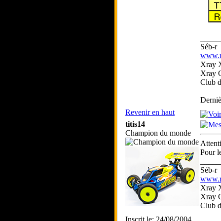
_____
Séb-r
www.rc
Xray 
Xray 
Club 
Derniè
Revenir en haut
titis14
Champion du monde
Attent
Pour l
_____
Séb-r
www.rc
Xray 
Xray 
Club 
Inscrit le: 24/08/2004