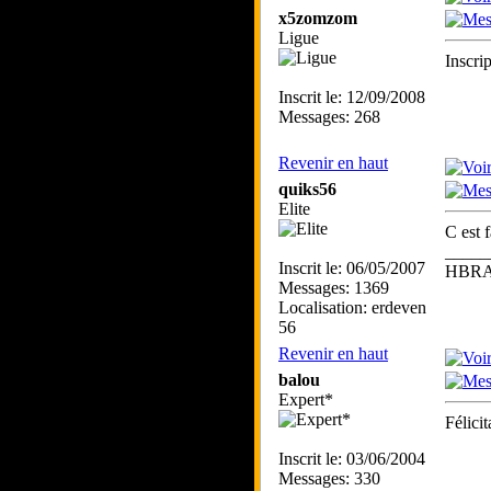
x5zomzom
Ligue
Inscri
Inscrit le: 12/09/2008
Messages: 268
Revenir en haut
quiks56
Elite
C est f
_____
Inscrit le: 06/05/2007
HBRA
Messages: 1369
Localisation: erdeven
56
Revenir en haut
balou
Expert*
Félici
Inscrit le: 03/06/2004
Messages: 330