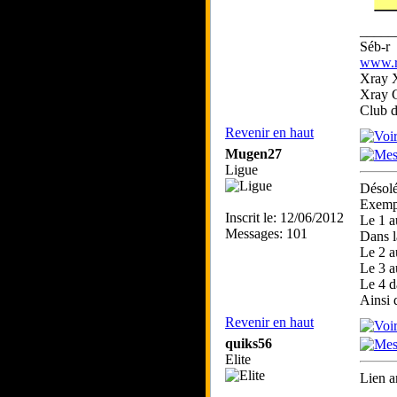
_____
Séb-r
www.rc
Xray 
Xray 
Club 
Revenir en haut
Mugen27
Ligue
Désolé
Exemp
Inscrit le: 12/06/2012
Le 1 a
Messages: 101
Dans l
Le 2 a
Le 3 a
Le 4 d
Ainsi 
Revenir en haut
quiks56
Elite
Lien a