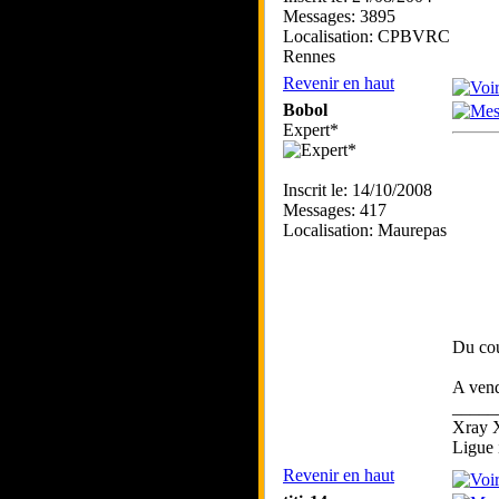
Messages: 3895
Localisation: CPBVRC
Rennes
Revenir en haut
Bobol
Expert*
Inscrit le: 14/10/2008
Messages: 417
Localisation: Maurepas
Du cou
A vend
_____
Xray 
Ligue 
Revenir en haut