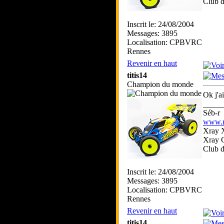
Club 
Inscrit le: 24/08/2004
Messages: 3895
Localisation: CPBVRC
Rennes
Revenir en haut
titis14
Champion du monde
Ok j'a
_____
Séb-r
www.rc
Xray 
Xray 
Club 
Inscrit le: 24/08/2004
Messages: 3895
Localisation: CPBVRC
Rennes
Revenir en haut
titis14