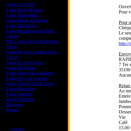
Clubs / FFVRC
Ouvert
Ligue Ile-de-France
Pour v
Ligue Normandie
Ligue Hauts de France
Pour u
Ligue Grand Est
Chèque
Ligue Bourgogne Franche
Le seu
Comte
compt
Info Ligue Auvergne Rhone
http:/
Alpes
Ligue Provence Alpes Côte
Envoye
d'Azur
RAPIL
Ligue Corse (Corse)
7 Ter 
Ligue Occitanie
35190
Ligue Nouvelle Aquitaine
Aucune
Ligue Pays de la Loire
Ligue Centre Val de Loire
Repas 
Ligue Bretagne
Au me
Ligue Antilles
Entrée
Ligue Réunion
Jambon
Belgique
Pomme
Suisse
Desser
Vin
Magazine
Café
15.00 
·
Courses