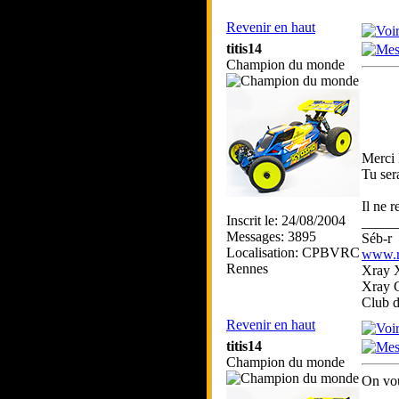
Revenir en haut
titis14
Champion du monde
Merci B
Tu ser
Il ne r
Inscrit le: 24/08/2004
_____
Messages: 3895
Séb-r
Localisation: CPBVRC
www.rc
Rennes
Xray 
Xray 
Club 
Revenir en haut
titis14
Champion du monde
On vou