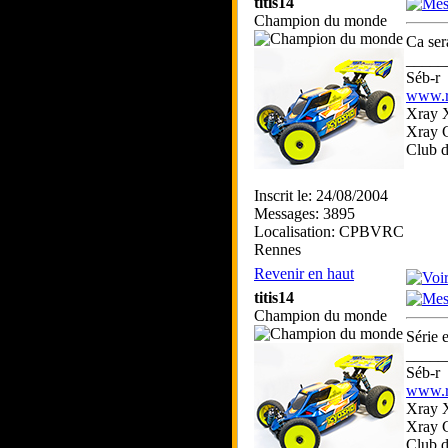
titis14
Champion du monde
Ca ser
_____
Séb-r
www.rc
Xray 
Xray 
Club 
Inscrit le: 24/08/2004
Messages: 3895
Localisation: CPBVRC
Rennes
Revenir en haut
titis14
Champion du monde
Série 
_____
Séb-r
www.rc
Xray 
Xray 
Club 