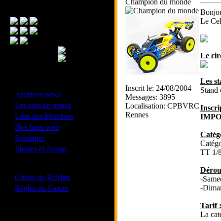
Champion du monde
Menu Principal
Bonjou
Le Cel
Le cir
Les st
- Divers -
Inscrit le: 24/08/2004
Stand 
·
Archives news
Messages: 3895
·
Les tops de rcmag
Localisation: CPBVRC
Inscri
·
Rennes
Liste des Membres
IMPO
·
Nos liens web
Catégo
·
Sondages
Catégo
·
Images et Avatar
TT 1/
- Bonne conduite -
Dérou
·
Charte de RcMag
-Samed
·
-Diman
Règles du Forum
Tarif 
La cat
Les forums de vos Ligues