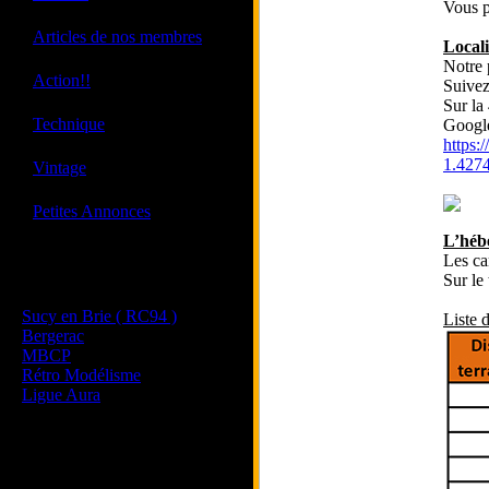
Vous p
·
Articles de nos membres
Locali
Notre 
·
Action!!
Suivez
Sur la
·
Technique
Googl
https
·
1.427
Vintage
·
Petites Annonces
L’héb
Les ca
Les sites de nos membres
Sur le
et de nos clubs partenaires
Sucy en Brie ( RC94 )
Liste d
Bergerac
MBCP
Rétro Modélisme
Ligue Aura