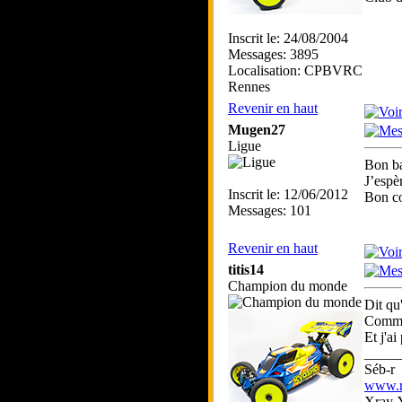
Inscrit le: 24/08/2004
Messages: 3895
Localisation: CPBVRC
Rennes
Revenir en haut
Mugen27
Ligue
Bon ba
J’espè
Inscrit le: 12/06/2012
Bon c
Messages: 101
Revenir en haut
titis14
Champion du monde
Dit qu
Comme 
Et j'ai
_____
Séb-r
www.rc
Xray 