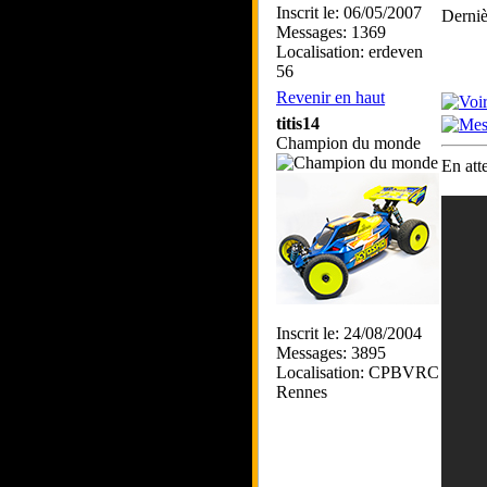
Inscrit le: 06/05/2007
Derniè
Messages: 1369
Localisation: erdeven
56
Revenir en haut
titis14
Champion du monde
En att
Inscrit le: 24/08/2004
Messages: 3895
Localisation: CPBVRC
Rennes