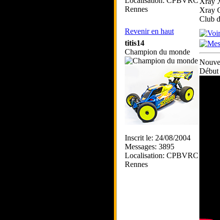
Localisation: CPBVRC
Xray 
Rennes
Xray 
Club 
Revenir en haut
titis14
Champion du monde
Nouve
Début 
Inscrit le: 24/08/2004
Messages: 3895
Localisation: CPBVRC
Rennes