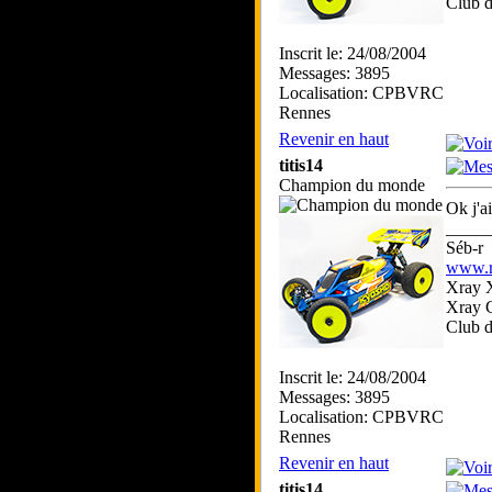
Club 
Inscrit le: 24/08/2004
Messages: 3895
Localisation: CPBVRC
Rennes
Revenir en haut
titis14
Champion du monde
Ok j'a
_____
Séb-r
www.rc
Xray 
Xray 
Club 
Inscrit le: 24/08/2004
Messages: 3895
Localisation: CPBVRC
Rennes
Revenir en haut
titis14