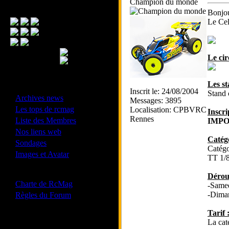
Champion du monde
Menu Principal
Bonjou
Le Cel
Le cir
Les st
- Divers -
Inscrit le: 24/08/2004
Stand 
·
Archives news
Messages: 3895
·
Les tops de rcmag
Localisation: CPBVRC
Inscri
·
Rennes
Liste des Membres
IMPO
·
Nos liens web
Catégo
·
Sondages
Catégo
·
Images et Avatar
TT 1/
- Bonne conduite -
Dérou
·
Charte de RcMag
-Samed
·
-Diman
Règles du Forum
Tarif 
La cat
Les forums de vos Ligues