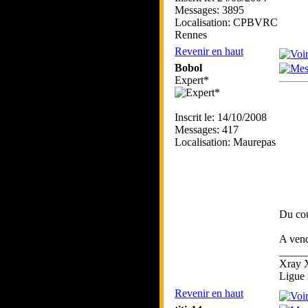
Messages: 3895
Localisation: CPBVRC
Rennes
Revenir en haut
Bobol
Expert*
Inscrit le: 14/10/2008
Messages: 417
Localisation: Maurepas
Du cou
A vend
_____
Xray 
Ligue 
Revenir en haut