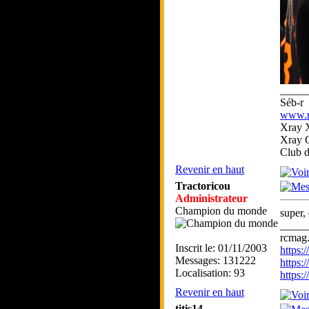
_____
Séb-r
www.rc
Xray 
Xray 
Club 
Revenir en haut
Tractoricou
Administrateur
Champion du monde
super,
_____
rcmag.
Inscrit le: 01/11/2003
https
Messages: 131222
https:
Localisation: 93
https
Revenir en haut
titis14