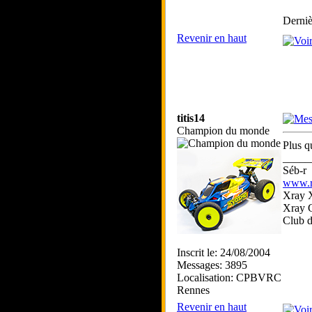
Derniè
Revenir en haut
titis14
Champion du monde
Plus q
_____
Séb-r
www.rc
Xray 
Xray 
Club 
Inscrit le: 24/08/2004
Messages: 3895
Localisation: CPBVRC
Rennes
Revenir en haut