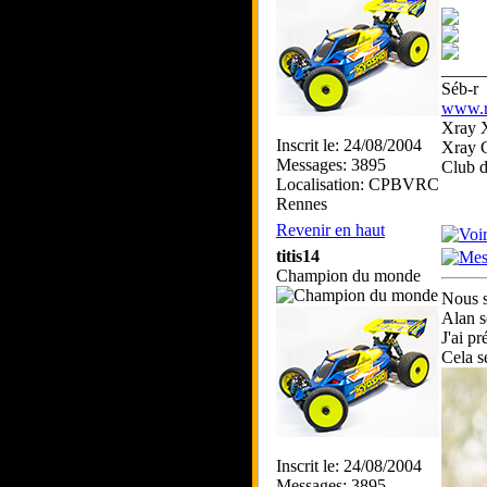
_____
Séb-r
www.rc
Xray 
Inscrit le: 24/08/2004
Xray 
Messages: 3895
Club 
Localisation: CPBVRC
Rennes
Revenir en haut
titis14
Champion du monde
Nous s
Alan s
J'ai p
Cela s
Inscrit le: 24/08/2004
Messages: 3895