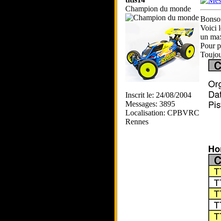
Champion du monde
Bonsoi
Voici 
un max
Pour p
Toujou
Inscrit le: 24/08/2004
Messages: 3895
Localisation: CPBVRC
Rennes