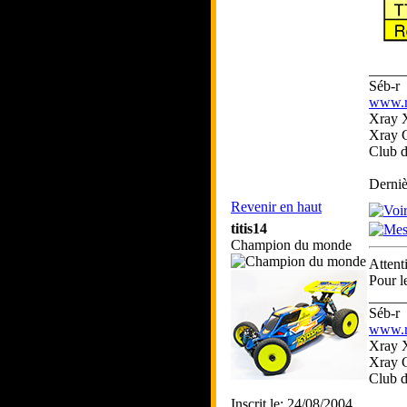
_____
Séb-r
www.rc
Xray 
Xray 
Club 
Derniè
Revenir en haut
titis14
Champion du monde
Attent
Pour l
_____
Séb-r
www.rc
Xray 
Xray 
Club 
Inscrit le: 24/08/2004