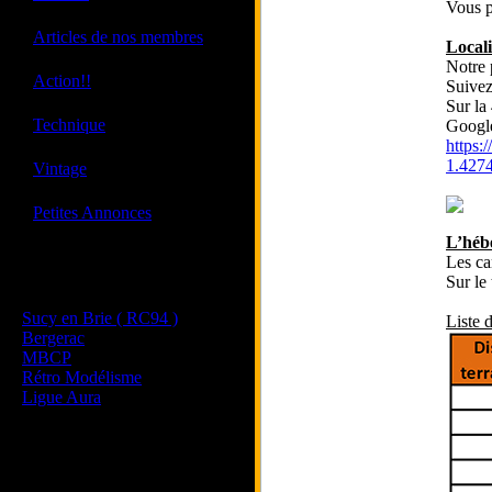
Vous p
·
Articles de nos membres
Locali
Notre 
·
Action!!
Suivez
Sur la
·
Technique
Googl
https
·
1.427
Vintage
·
Petites Annonces
L’héb
Les ca
Les sites de nos membres
Sur le
et de nos clubs partenaires
Sucy en Brie ( RC94 )
Liste d
Bergerac
MBCP
Rétro Modélisme
Ligue Aura