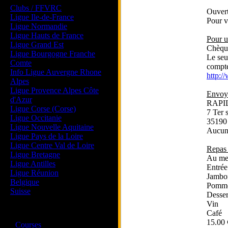
Clubs / FFVRC
Ouvert
Ligue Ile-de-France
Pour v
Ligue Normandie
Ligue Hauts de France
Pour u
Ligue Grand Est
Chèque
Ligue Bourgogne Franche
Le seu
Comte
compt
Info Ligue Auvergne Rhone
http:/
Alpes
Ligue Provence Alpes Côte
Envoye
d'Azur
RAPIL
Ligue Corse (Corse)
7 Ter 
Ligue Occitanie
35190
Ligue Nouvelle Aquitaine
Aucune
Ligue Pays de la Loire
Ligue Centre Val de Loire
Repas 
Ligue Bretagne
Au me
Ligue Antilles
Entrée
Ligue Réunion
Jambon
Belgique
Pomme
Suisse
Desser
Vin
Magazine
Café
15.00 
·
Courses