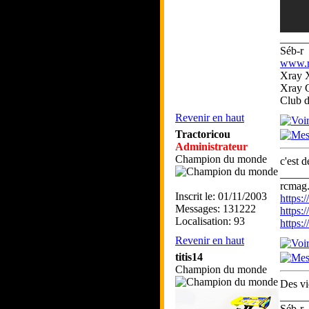
_____
Séb-r
www.rc
Xray 
Xray 
Club 
Revenir en haut
Tractoricou
Administrateur
Champion du monde
c'est d
_____
rcmag.
Inscrit le: 01/11/2003
https
Messages: 131222
https:
Localisation: 93
https
Revenir en haut
titis14
Champion du monde
Des vi
_____
Séb-r