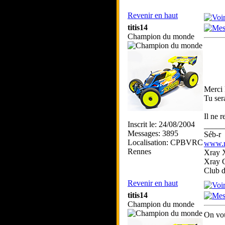
Revenir en haut
titis14
Champion du monde
Merci B
Tu ser
Il ne r
Inscrit le: 24/08/2004
_____
Messages: 3895
Séb-r
Localisation: CPBVRC
www.rc
Rennes
Xray 
Xray 
Club 
Revenir en haut
titis14
Champion du monde
On vou