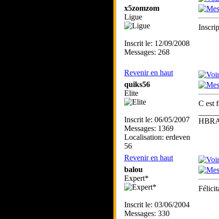
x5zomzom
Ligue
Inscri
Inscrit le: 12/09/2008
Messages: 268
Revenir en haut
quiks56
Elite
C est f
_____
Inscrit le: 06/05/2007
HBRA
Messages: 1369
Localisation: erdeven
56
Revenir en haut
balou
Expert*
Félici
Inscrit le: 03/06/2004
Messages: 330