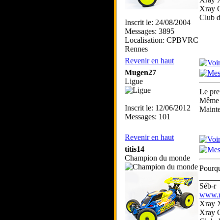
Xray 
Club 
Inscrit le: 24/08/2004
Messages: 3895
Localisation: CPBVRC
Rennes
Revenir en haut
Mugen27
Ligue
Le pre
Même 
Inscrit le: 12/06/2012
Mainte
Messages: 101
Revenir en haut
titis14
Champion du monde
Pourqu
_____
Séb-r
www.rc
Xray 
Xray 