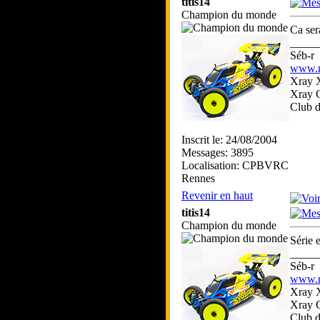
titis14
Champion du monde
Ca ser
_____
Séb-r
www.rc
Xray 
Xray 
Club 
Inscrit le: 24/08/2004
Messages: 3895
Localisation: CPBVRC
Rennes
Revenir en haut
titis14
Champion du monde
Série 
_____
Séb-r
www.rc
Xray 
Xray 
Club 