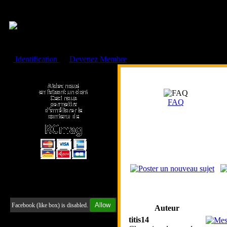
Cookies management panel
Identification
ou
Devenez Membre
Faire un don à l'Asso. RCmag
FAQ
Retrouvez-nous sur Facebook
Allow
Facebook (like box) is disabled.
Auteur
titis14