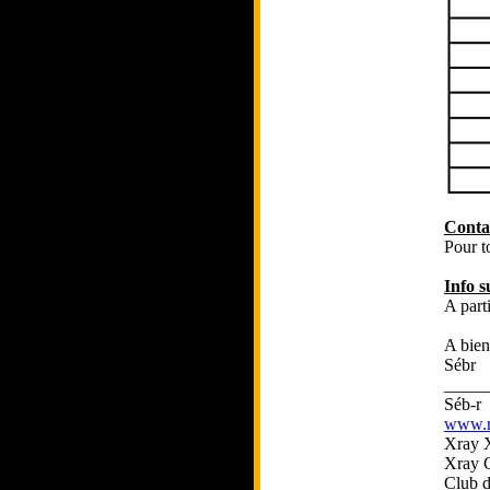
Conta
Pour t
Info 
A part
A bien
Sébr
_____
Séb-r
www.rc
Xray 
Xray 
Club 