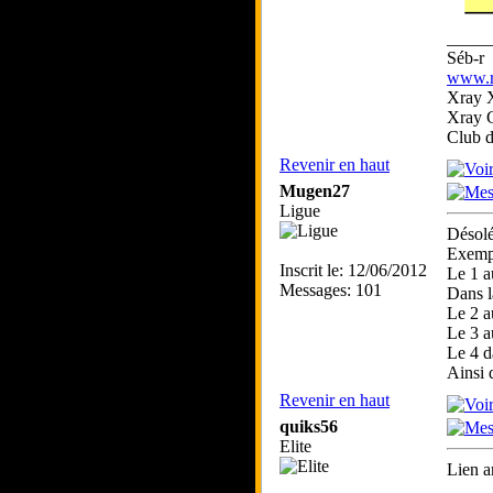
_____
Séb-r
www.rc
Xray 
Xray 
Club 
Revenir en haut
Mugen27
Ligue
Désolé
Exemp
Inscrit le: 12/06/2012
Le 1 a
Messages: 101
Dans l
Le 2 a
Le 3 a
Le 4 d
Ainsi 
Revenir en haut
quiks56
Elite
Lien a