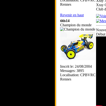
Localisation: CPBVRC
Xray 
Rennes
Xray 
Club 
Revenir en haut
titis14
Champion du monde
Nouve
Début 
Inscrit le: 24/08/2004
Messages: 3895
Localisation: CPBVRC
Rennes