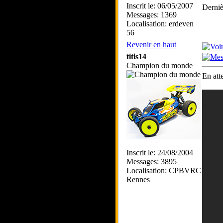
Inscrit le: 06/05/2007
Derniè
Messages: 1369
Localisation: erdeven
56
Revenir en haut
titis14
Champion du monde
En att
Inscrit le: 24/08/2004
Messages: 3895
Localisation: CPBVRC
Rennes