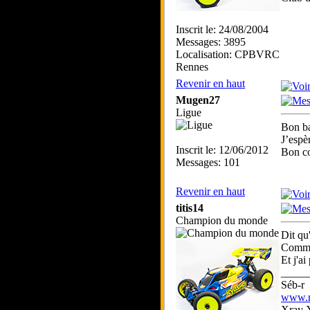
Inscrit le: 24/08/2004
Messages: 3895
Localisation: CPBVRC
Rennes
Revenir en haut
Mugen27
Ligue
Bon ba
J’espè
Inscrit le: 12/06/2012
Bon c
Messages: 101
Revenir en haut
titis14
Champion du monde
Dit qu
Comme 
Et j'ai
_____
Séb-r
www.rc
Xray 