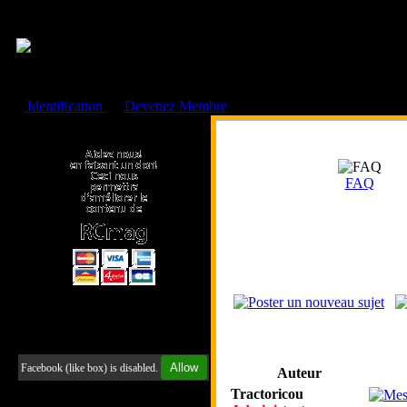
Cookies management panel
Identification
ou
Devenez Membre
Faire un don à l'Asso. RCmag
FAQ
Retrouvez-nous sur Facebook
Allow
Facebook (like box) is disabled.
Auteur
Tractoricou