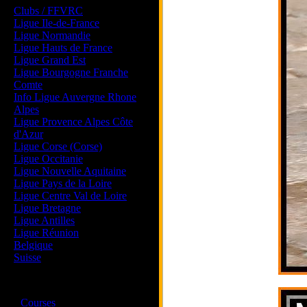
Clubs / FFVRC
Ligue Ile-de-France
Ligue Normandie
Ligue Hauts de France
Ligue Grand Est
Ligue Bourgogne Franche
Comte
Info Ligue Auvergne Rhone
Alpes
Ligue Provence Alpes Côte
d'Azur
Ligue Corse (Corse)
Ligue Occitanie
Ligue Nouvelle Aquitaine
Ligue Pays de la Loire
Ligue Centre Val de Loire
Ligue Bretagne
Ligue Antilles
Ligue Réunion
Belgique
Suisse
Magazine
·
Courses