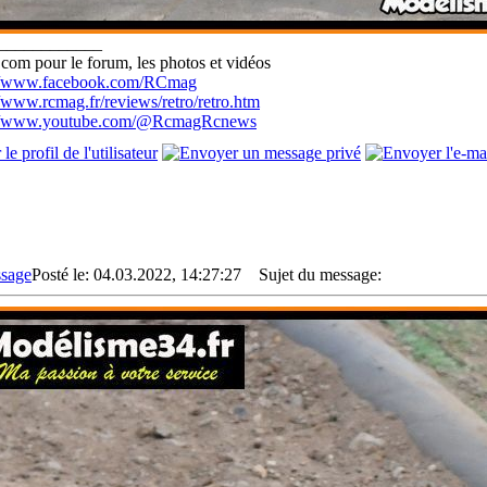
____________
com pour le forum, les photos et vidéos
://www.facebook.com/RCmag
//www.rcmag.fr/reviews/retro/retro.htm
://www.youtube.com/@RcmagRcnews
Posté le: 04.03.2022, 14:27:27
Sujet du message: