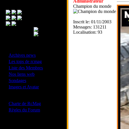
Administrateur
Menu Principal
Champion du monde
Inscrit le: 01/11/2003
Messages: 131211
Localisation: 93
- Divers -
·
Archives news
·
Les tops de rcmag
·
Liste des Membres
·
Nos liens web
·
Sondages
·
Images et Avatar
- Bonne conduite -
·
Charte de RcMag
·
Règles du Forum
Les forums de vos Ligues