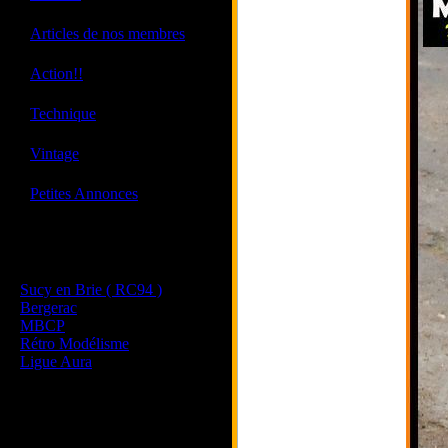
·
Articles de nos membres
·
Action!!
·
Technique
·
Vintage
·
Petites Annonces
Les sites de nos membres
et de nos clubs partenaires
Sucy en Brie ( RC94 )
Bergerac
MBCP
Rétro Modélisme
Ligue Aura