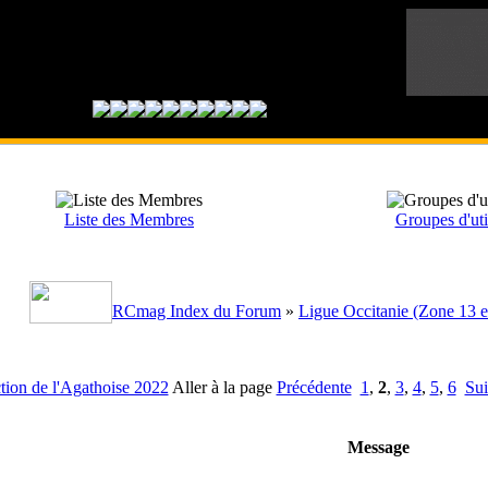
Liste des Membres
Groupes d'uti
RCmag Index du Forum
»
Ligue Occitanie (Zone 13 e
tion de l'Agathoise 2022
Aller à la page
Précédente
1
,
2
,
3
,
4
,
5
,
6
Sui
Message