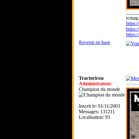
_____
rcmag.
https
https:
https
Revenir en haut
Tractoricou
Administrateur
Champion du monde
Inscrit le: 01/11/2003
Messages: 131211
Localisation: 93