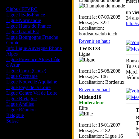
Champion du monde
merci 
Les forums de vos Ligues
_____
Clubs / FFVRC
un vie
Ligue Ile-de-France
Inscrit le: 07/09/2005
24 ans
Ligue Normandie
Messages: 3221
http:
Ligue Hauts de France
Localisation:
Ligue Grand Est
bordeaux/club teich
Ligue Bourgogne Franche
Revenir en haut
Comte
Info Ligue Auvergne Rhone
TWIST33
Alpes
Ligue
Ligue Provence Alpes Côte
Bonsoi
d'Azur
Tu as 
Ligue Corse (Corse)
Inscrit le: 25/08/2008
Merci
Ligue Occitanie
Messages: 106
Jérô
Ligue Nouvelle Aquitaine
Localisation: Bordeaux
Ligue Pays de la Loire
Revenir en haut
Ligue Centre Val de Loire
Micland16
Ligue Bretagne
Modérateur
Ligue Antilles
Elite
Ligue Réunion
T
Belgique
B
Suisse
T
Inscrit le: 15/01/2007
M
Messages: 2182
Magazine
J
Localisation: Ligue 16