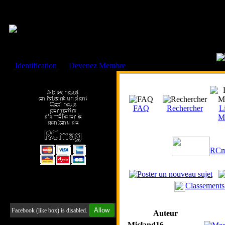
Cookies management panel
Identification
ou
Devenez Membre
Faire un don à l'Asso. RCmag
FAQ
Rechercher
Li
M
RCm
Classements
Retrouvez-nous sur Facebook
Allow
Facebook (like box) is disabled.
Auteur
Micland16