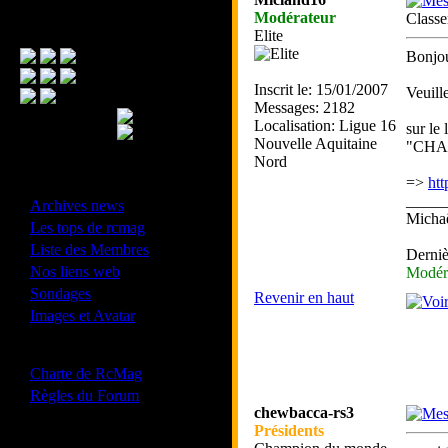
Modérateur
Class
Menu Principal
Elite
Bonjou
Inscrit le: 15/01/2007
Veuill
Messages: 2182
Localisation: Ligue 16
sur l
Nouvelle Aquitaine
"CHAM
Nord
=>
htt
- Divers -
_____
·
Archives news
Mich
·
Les tops de rcmag
·
Liste des Membres
Derniè
·
Nos liens web
Modér
·
Sondages
Revenir en haut
·
Images et Avatar
- Bonne conduite -
·
Charte de RcMag
·
Règles du Forum
chewbacca-rs3
Présidents