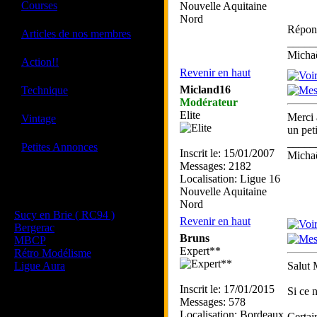
·
Courses
Nouvelle Aquitaine
Nord
Répo
·
Articles de nos membres
_____
Mich
·
Action!!
Revenir en haut
·
Micland16
Technique
Modérateur
Elite
·
Merci 
Vintage
un pet
_____
·
Petites Annonces
Inscrit le: 15/01/2007
Mich
Messages: 2182
Localisation: Ligue 16
Les sites de nos membres
Nouvelle Aquitaine
et de nos clubs partenaires
Nord
Sucy en Brie ( RC94 )
Revenir en haut
Bergerac
Bruns
MBCP
Expert**
Rétro Modélisme
Ligue Aura
Salut 
Inscrit le: 17/01/2015
Si ce n
Messages: 578
Localisation: Bordeaux
Certain