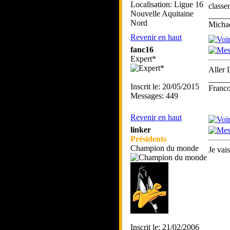
Localisation: Ligue 16
classe
Nouvelle Aquitaine
_____
Nord
Mich
Revenir en haut
fanc16
Expert*
Aller 
_____
Inscrit le: 20/05/2015
Franc
Messages: 449
Revenir en haut
linker
Présidents
Champion du monde
Je vais
Inscrit le: 21/02/2006