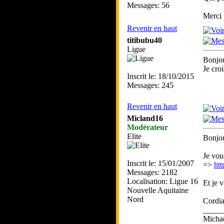
Messages: 56
Merci
Revenir en haut
titibubu40
Ligue
Bonjo
Je cro
Inscrit le: 18/10/2015
Messages: 245
Revenir en haut
Micland16
Modérateur
Elite
Bonjou
Je vou
Inscrit le: 15/01/2007
=>
ht
Messages: 2182
Localisation: Ligue 16
Et je 
Nouvelle Aquitaine
Nord
Cordia
_____
Mich