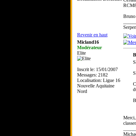
RCM82 
Bruno
_____
Serpe
Revenir en haut
Micland16
Modérateur
Elite
B
S
Inscrit le: 15/01/2007
S
Messages: 2182
Localisation: Ligue 16
C
Nouvelle Aquitaine
d
Nord
B
Merci,
classem
_____
Mich