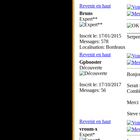
Revenir en haut
Bruns
Expert**
_____
Inscrit le: 17/01/2015
Serpe
Messages: 578
Localisation: Bordeaux
Revenir en haut
Gpbooster
Découverte
Bonjou
Inscrit le: 17/10/2017
Serait 
Messages: 56
Combie
Merci
Steve s
Revenir en haut
vroum-x
Expert*