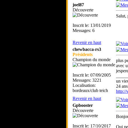
joel87
Découverte
Salut, 
Inscrit le: 13/01/2019
Messages: 6
Revenir en haut
chewbacca-rs3
Présidents
Champion du monde
plus p
avec u
jespere
Inscrit le: 07/09/2005
_____
Messages: 3221
un vie
Localisation:
24 ans
bordeaux/club teich
http:
Revenir en haut
Gpbooster
Découverte
Bonjo
Inscrit le: 17/10/2017
Qui pe