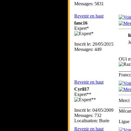
Messages: 5831
Revenir en haut
fanc16
Expert*
l
J
Inscrit le: 20/05/2015
Messages: 449
OUi me
_____
Franc
Revenir en haut
Cyril17
Expert**
Merci
_____
Inscrit le: 04/05/2009
Mécano
Messages: 732
Localisation: Burie
Ligue 
Revenir en haut