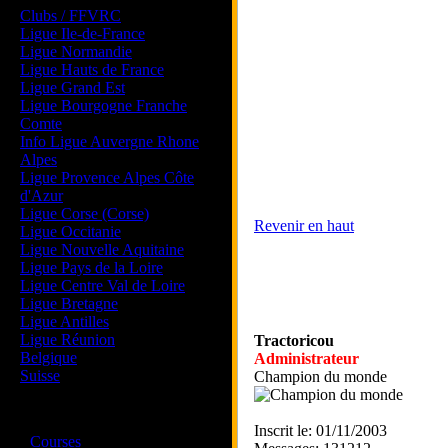
Clubs / FFVRC
Ligue Ile-de-France
Ligue Normandie
Ligue Hauts de France
Ligue Grand Est
Ligue Bourgogne Franche
Comte
Info Ligue Auvergne Rhone
Alpes
Ligue Provence Alpes Côte
d'Azur
Ligue Corse (Corse)
Revenir en haut
Ligue Occitanie
Ligue Nouvelle Aquitaine
Ligue Pays de la Loire
Ligue Centre Val de Loire
Ligue Bretagne
Ligue Antilles
Ligue Réunion
Tractoricou
Belgique
Administrateur
Suisse
Champion du monde
Magazine
Inscrit le: 01/11/2003
·
Courses