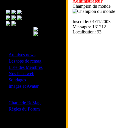
Administrateur
Menu Principal
Champion du monde
Inscrit le: 01/11/2003
Messages: 131212
Localisation: 93
- Divers -
·
Archives news
·
Les tops de rcmag
·
Liste des Membres
·
Nos liens web
·
Sondages
·
Images et Avatar
- Bonne conduite -
·
Charte de RcMag
·
Règles du Forum
Les forums de vos Ligues