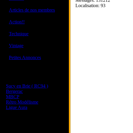
Messages: 131212
Localisation: 93
·
Articles de nos membres
·
Action!!
·
Technique
·
Vintage
·
Petites Annonces
Les sites de nos membres
et de nos clubs partenaires
Sucy en Brie ( RC94 )
Bergerac
MBCP
Rétro Modélisme
Ligue Aura