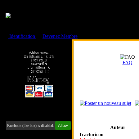
Cookies management panel
Identification
ou
Devenez Membre
Faire un don à l'Asso. RCmag
FAQ
Retrouvez-nous sur Facebook
Allow
Facebook (like box) is disabled.
Auteur
Tractoricou