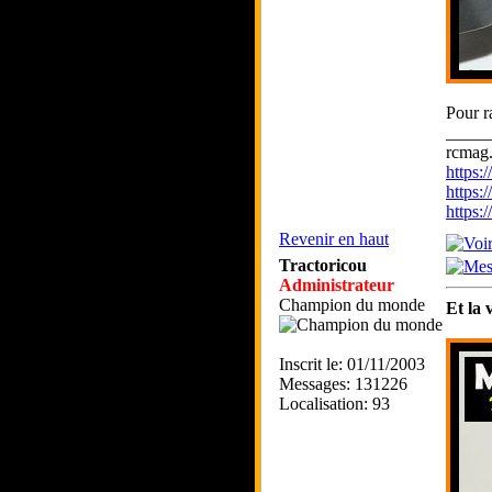
Pour r
_____
rcmag.
https
https:
https
Revenir en haut
Tractoricou
Administrateur
Champion du monde
Et la 
Inscrit le: 01/11/2003
Messages: 131226
Localisation: 93