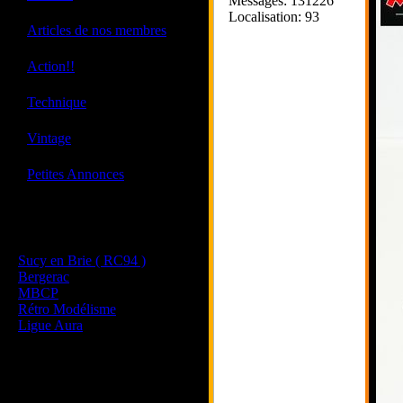
Messages: 131226
Localisation: 93
·
Articles de nos membres
·
Action!!
·
Technique
·
Vintage
·
Petites Annonces
Les sites de nos membres
et de nos clubs partenaires
Sucy en Brie ( RC94 )
Bergerac
MBCP
Rétro Modélisme
Ligue Aura