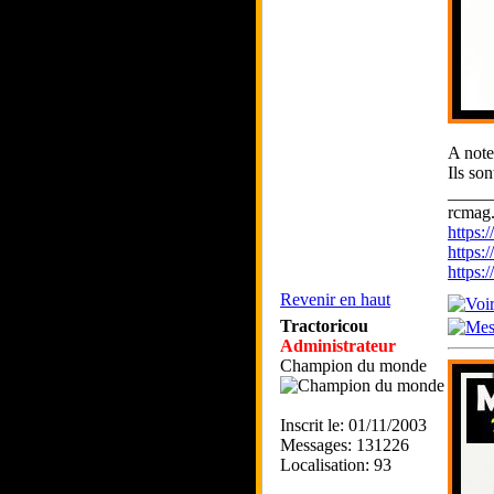
A note
Ils son
_____
rcmag.
https
https:
https
Revenir en haut
Tractoricou
Administrateur
Champion du monde
Inscrit le: 01/11/2003
Messages: 131226
Localisation: 93