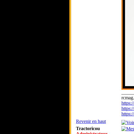
_____
rcmag.
https
https:
https
Revenir en haut
Tractoricou
Administrateur