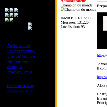
Administrateur
Menu Principal
Champion du monde
Prépa
Inscrit le: 01/11/2003
Messages: 131226
Localisation: 93
- Divers -
·
Archives news
·
Les tops de rcmag
https:
·
Liste des Membres
·
Nos liens web
Je vou
·
Sondages
Il con
·
Images et Avatar
https:
- Bonne conduite -
·
Alors 
Charte de RcMag
·
Règles du Forum
Ce tru
Et rap
Princi
Les forums de vos Ligues