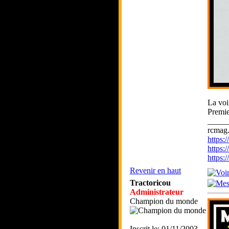
La voit
Premie
_____
rcmag.
https
https:
https
Revenir en haut
Tractoricou
Administrateur
Champion du monde
Inscrit le: 01/11/2003