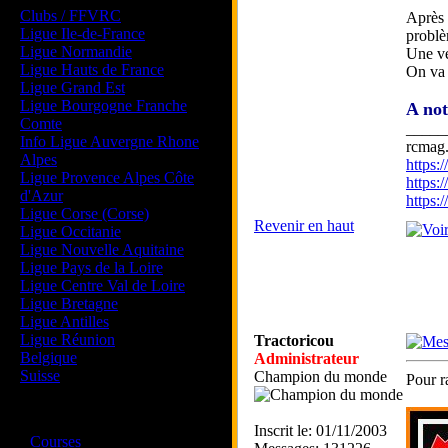
Clubs / FFVRC
Après 
Ligue Ile-de-France
problè
Ligue Normandie
Une ve
Ligue Hauts de France
On va 
Ligue Grand Est
Ligue Bourgogne Franche
A not
Comte
_____
Info Ligue Auvergne Rhone
rcmag.
Alpes
https
Ligue Provence Alpes Côte
https:
d'Azur
https
Ligue Corse (Corse)
Revenir en haut
Ligue Occitanie
Ligue Nouvelle Aquitaine
Ligue Pays de la Loire
Ligue Centre Val de Loire
Ligue Bretagne
Ligue Antilles
Ligue Réunion
Tractoricou
Belgique
Administrateur
Suisse
Champion du monde
Pour r
Magazine
Inscrit le: 01/11/2003
·
Courses