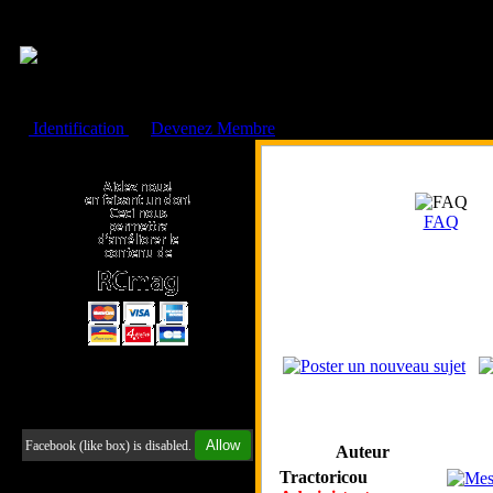
Cookies management panel
Identification
ou
Devenez Membre
Faire un don à l'Asso. RCmag
FAQ
Retrouvez-nous sur Facebook
Allow
Facebook (like box) is disabled.
Auteur
Tractoricou