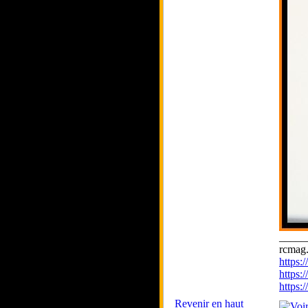
_____
rcmag.
https
https:
https
Revenir en haut