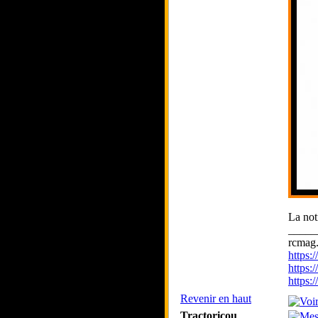
La noti
_____
rcmag.
https
https:
https
Revenir en haut
Tractoricou