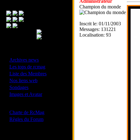
Administrateur
Menu Principal
Champion du monde
Inscrit le: 01/11/2003
Messages: 131221
Localisation: 93
- Divers -
·
Archives news
·
Les tops de rcmag
·
Liste des Membres
·
Nos liens web
·
Sondages
·
Images et Avatar
- Bonne conduite -
·
Charte de RcMag
·
Règles du Forum
Les forums de vos Ligues