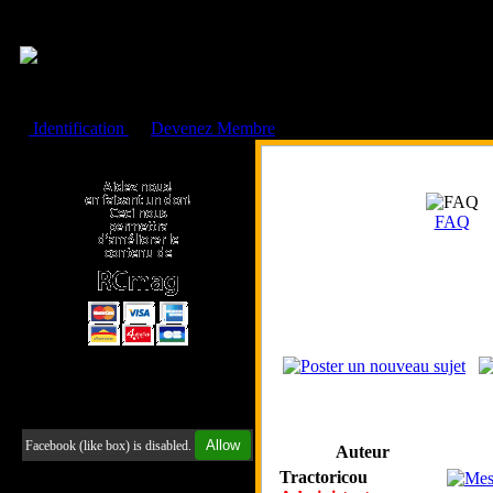
Cookies management panel
Identification
ou
Devenez Membre
Faire un don à l'Asso. RCmag
FAQ
Retrouvez-nous sur Facebook
Allow
Facebook (like box) is disabled.
Auteur
Tractoricou