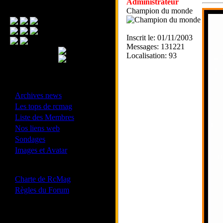
Administrateur
Menu Principal
Champion du monde
Inscrit le: 01/11/2003
Messages: 131221
Localisation: 93
- Divers -
·
Archives news
·
Les tops de rcmag
·
Liste des Membres
·
Nos liens web
·
Sondages
·
Images et Avatar
- Bonne conduite -
·
Charte de RcMag
·
Règles du Forum
Les forums de vos Ligues