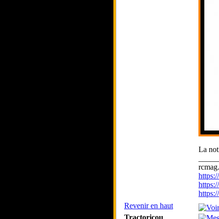
La noti
_____
rcmag.
https
https:
https
Revenir en haut
Tractoricou