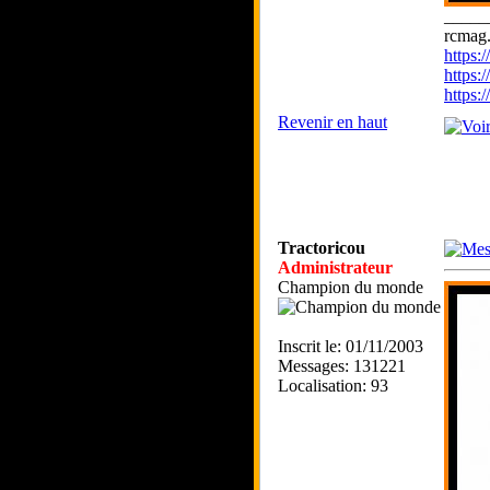
_____
rcmag.
https
https:
https
Revenir en haut
Tractoricou
Administrateur
Champion du monde
Inscrit le: 01/11/2003
Messages: 131221
Localisation: 93