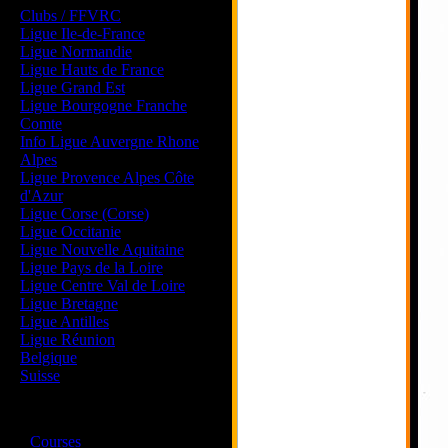
Clubs / FFVRC
Ligue Ile-de-France
Ligue Normandie
Ligue Hauts de France
Ligue Grand Est
Ligue Bourgogne Franche
Comte
Info Ligue Auvergne Rhone
Alpes
Ligue Provence Alpes Côte
d'Azur
Ligue Corse (Corse)
Ligue Occitanie
Ligue Nouvelle Aquitaine
Ligue Pays de la Loire
Ligue Centre Val de Loire
Ligue Bretagne
Ligue Antilles
Ligue Réunion
Belgique
Suisse
Magazine
·
Courses