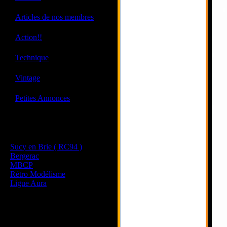
·
Articles de nos membres
·
Action!!
·
Technique
·
Vintage
·
Petites Annonces
Les sites de nos membres
et de nos clubs partenaires
Sucy en Brie ( RC94 )
Bergerac
MBCP
Rétro Modélisme
Ligue Aura