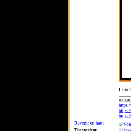
La noti
_____
rcmag.
https
https:
https
Revenir en haut
Tractoricou