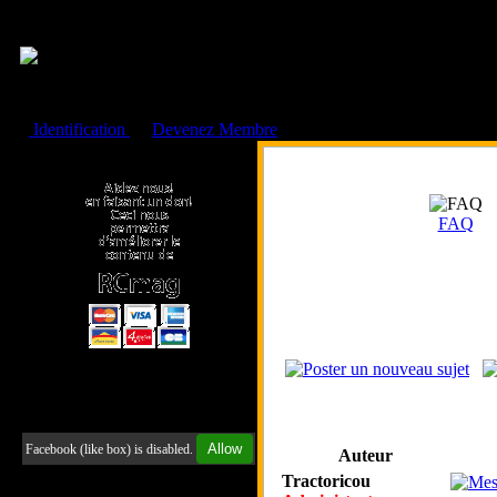
Cookies management panel
Identification
ou
Devenez Membre
Faire un don à l'Asso. RCmag
FAQ
Retrouvez-nous sur Facebook
Allow
Facebook (like box) is disabled.
Auteur
Tractoricou