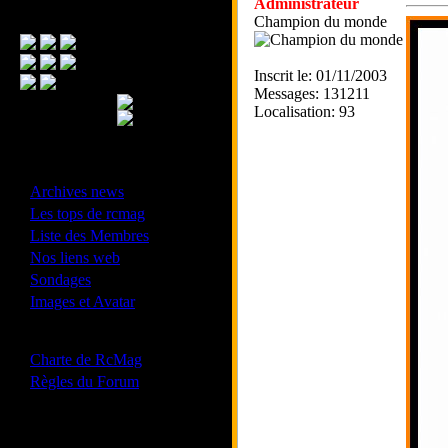
Administrateur
Menu Principal
Champion du monde
Inscrit le: 01/11/2003
Messages: 131211
Localisation: 93
- Divers -
·
Archives news
·
Les tops de rcmag
·
Liste des Membres
·
Nos liens web
·
Sondages
·
Images et Avatar
- Bonne conduite -
·
Charte de RcMag
·
Règles du Forum
Les forums de vos Ligues