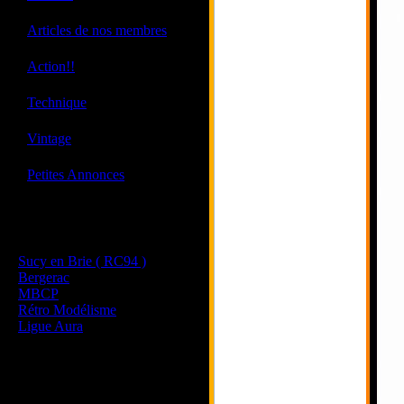
·
Articles de nos membres
·
Action!!
·
Technique
·
Vintage
·
Petites Annonces
Les sites de nos membres
et de nos clubs partenaires
Sucy en Brie ( RC94 )
Bergerac
MBCP
Rétro Modélisme
Ligue Aura