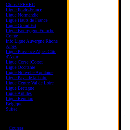
Clubs / FFVRC
Ligue Ile-de-France
Ligue Normandie
Ligue Hauts de France
Ligue Grand Est
Ligue Bourgogne Franche
Comte
Info Ligue Auvergne Rhone
Alpes
Ligue Provence Alpes Côte
d'Azur
Ligue Corse (Corse)
Ligue Occitanie
Ligue Nouvelle Aquitaine
Ligue Pays de la Loire
Ligue Centre Val de Loire
Ligue Bretagne
Ligue Antilles
Ligue Réunion
Belgique
Suisse
Magazine
·
Courses