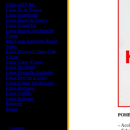
Clubs / FFVRC
Ligue Ile-de-France
Ligue Normandie
Ligue Hauts de France
Ligue Grand Est
Ligue Bourgogne Franche
Comte
Info Ligue Auvergne Rhone
Alpes
Ligue Provence Alpes Côte
d'Azur
Ligue Corse (Corse)
Ligue Occitanie
Ligue Nouvelle Aquitaine
Ligue Pays de la Loire
Ligue Centre Val de Loire
Ligue Bretagne
Ligue Antilles
Ligue Réunion
Belgique
Suisse
POHB09
Magazine
– Accès
·
Courses