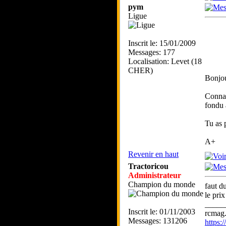
pym
Ligue
Inscrit le: 15/01/2009
Messages: 177
Localisation: Levet (18
CHER)
Bonjou
Connai
fondu 
Tu as 
A+
Revenir en haut
Tractoricou
Administrateur
Champion du monde
faut d
le pri
_____
Inscrit le: 01/11/2003
rcmag.
Messages: 131206
https