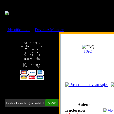
Cookies management panel
Identification
ou
Devenez Membre
Faire un don à l'Asso. RCmag
FAQ
Retrouvez-nous sur Facebook
Allow
Facebook (like box) is disabled.
Auteur
Tractoricou