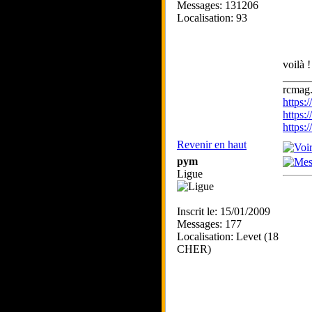
Messages: 131206
Localisation: 93
voilà 
_____
rcmag.
https
https:
https
Revenir en haut
pym
Ligue
Inscrit le: 15/01/2009
Messages: 177
Localisation: Levet (18
CHER)