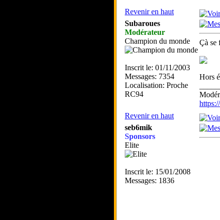
Revenir en haut
Subaroues
Modérateur
Champion du monde
Çà se 
Inscrit le: 01/11/2003
Messages: 7354
Hors é
Localisation: Proche
_____
RC94
Modéra
https
Revenir en haut
seb6mik
Sponsors
Elite
Inscrit le: 15/01/2008
Messages: 1836