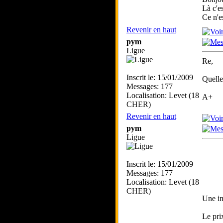
Là c'e
Ce n'es
Revenir en haut
pym
Ligue
Re,
Inscrit le: 15/01/2009
Quelle
Messages: 177
Localisation: Levet (18
A+
CHER)
Revenir en haut
pym
Ligue
Inscrit le: 15/01/2009
Messages: 177
Localisation: Levet (18
CHER)
Une im
Le pri