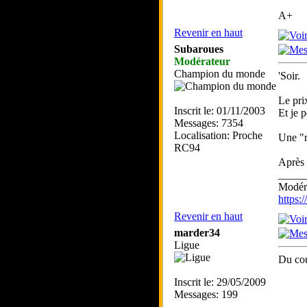
A+
Revenir en haut
Subaroues
Modérateur
Champion du monde
'Soir.
Le prix
Inscrit le: 01/11/2003
Et je 
Messages: 7354
Localisation: Proche
Une "r
RC94
Après 
_____
Modéra
https
Revenir en haut
marder34
Ligue
Du cou
Inscrit le: 29/05/2009
Messages: 199