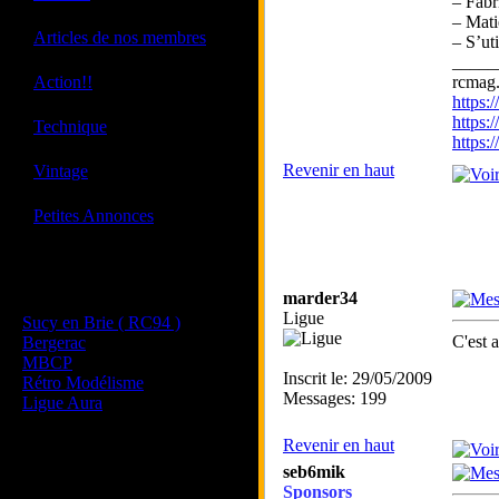
– Fabr
– Mati
·
Articles de nos membres
– S’ut
_____
·
Action!!
rcmag.
https
https:
·
Technique
https
·
Revenir en haut
Vintage
·
Petites Annonces
Les sites de nos membres
marder34
et de nos clubs partenaires
Ligue
Sucy en Brie ( RC94 )
C'est 
Bergerac
MBCP
Inscrit le: 29/05/2009
Rétro Modélisme
Messages: 199
Ligue Aura
Revenir en haut
seb6mik
Sponsors