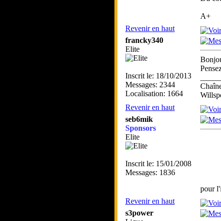
A+
Revenir en haut
francky340
Elite
Bonjo
Pensez
Inscrit le: 18/10/2013
_____
Messages: 2344
Chaîn
Localisation: 1664
Willsp
Revenir en haut
seb6mik
Sponsors
Elite
Inscrit le: 15/01/2008
Messages: 1836
pour l
Revenir en haut
s3power