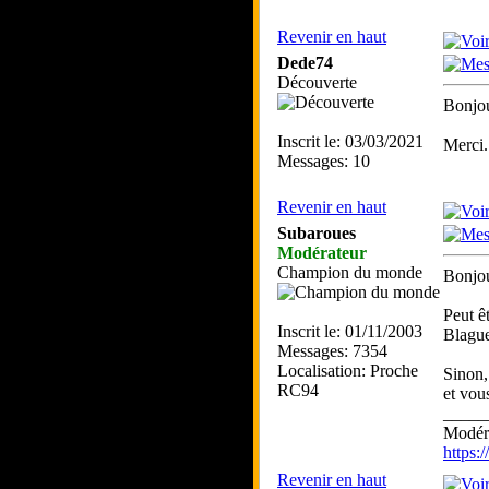
Revenir en haut
Dede74
Découverte
Bonjou
Inscrit le: 03/03/2021
Merci.
Messages: 10
Revenir en haut
Subaroues
Modérateur
Champion du monde
Bonjou
Peut ê
Inscrit le: 01/11/2003
Blague
Messages: 7354
Localisation: Proche
Sinon, 
RC94
et vou
_____
Modéra
https
Revenir en haut