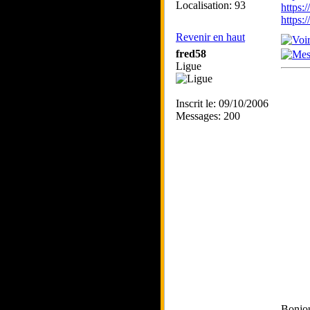
Localisation: 93
https:
https
Revenir en haut
fred58
Ligue
Inscrit le: 09/10/2006
Messages: 200
Bonjou