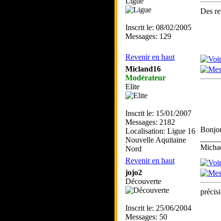
Ligue
Des ret
Inscrit le: 08/02/2005
Messages: 129
Revenir en haut
Micland16
Modérateur
Elite
Inscrit le: 15/01/2007
Messages: 2182
Bonjou
Localisation: Ligue 16
_____
Nouvelle Aquitaine
Mich
Nord
Revenir en haut
jojo2
Découverte
précis
Inscrit le: 25/06/2004
Messages: 50