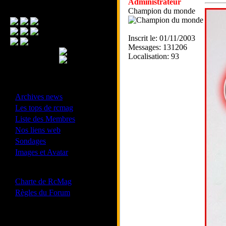
Administrateur
Menu Principal
Champion du monde
Inscrit le: 01/11/2003
Messages: 131206
Localisation: 93
- Divers -
·
Archives news
·
Les tops de rcmag
·
Liste des Membres
·
Nos liens web
·
Sondages
·
Images et Avatar
- Bonne conduite -
·
Charte de RcMag
·
Règles du Forum
Les forums de vos Ligues