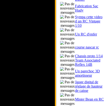
Fabrication Sac
Hudy
Sympa cette video
d un RC Vintage
1/10
Un RC d'enfer
course nascar rc
Chassis proto 1/14
Team Associated
Reflex 14B
Un parechoc 3D
amortisseur
Jauge digital de
réglage de hauteur
de caisse
Mister Bean en RC