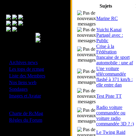
Sujets
Menu Principal
Marine RC
Yuichi Kanai
Partagé avec :
Public
Crise à la
Fédération
- Divers -
française de sport
·
Archives news
automobile : une af
·
Une voiture
Les tops de rcmag
télécommandée
·
Liste des Membres
flashé à 371 km/h :
·
Nos liens web
elle entre dan
·
Sondages
·
Images et Avatar
Test Piste TT
- Bonne conduite -
Radio voiture
·
commandée ou
Charte de RcMag
voiture radio
·
Règles du Forum
commandée 3D ? :)
Le Twing Raid