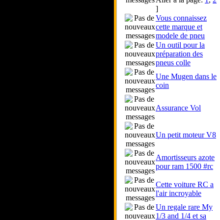
]
Vous connaissez
cette marque et
modele de pneu
Un outil pour la
préparation des
pneus colle
Une Mugen dans le
coin
Assurance Vol
Un petit moteur V8
Amortisseurs azote
pour ram 1500 #rc
Cette voiture RC a
l'air incroyable
Un regale rare My
1/3 and 1/4 et sa