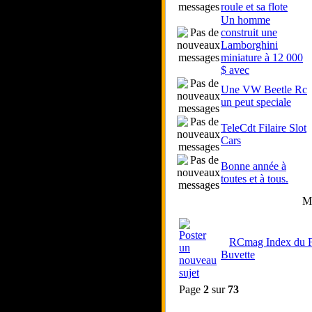
roule et sa flote
Un homme
construit une
Lamborghini
miniature à 12 000
$ avec
Une VW Beetle Rc
un peut speciale
TeleCdt Filaire Slot
Cars
Bonne année à
toutes et à tous.
Mo
RCmag Index du 
Buvette
Page
2
sur
73