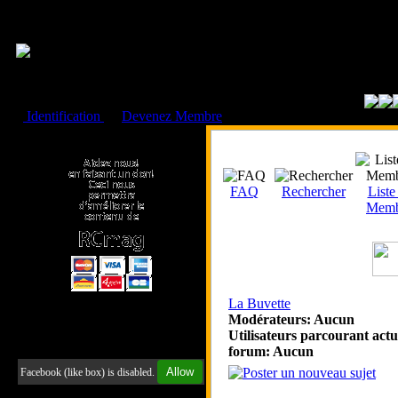
Cookies management panel
Identification
ou
Devenez Membre
Faire un don à l'Asso. RCmag
FAQ
Rechercher
Liste
Memb
La Buvette
Modérateurs: Aucun
Utilisateurs parcourant actu
Retrouvez-nous sur Facebook
forum: Aucun
Allow
Facebook (like box) is disabled.