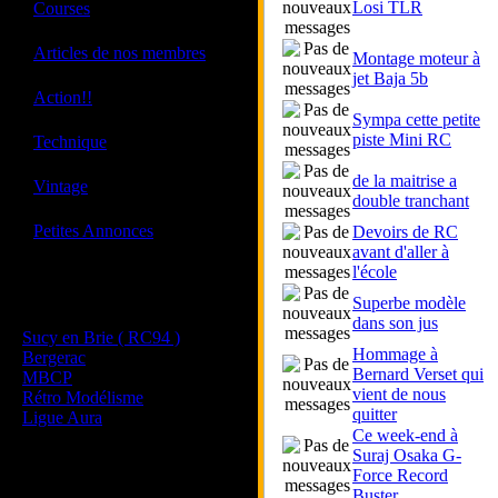
·
Losi TLR
Courses
·
Articles de nos membres
Montage moteur à
jet Baja 5b
·
Action!!
Sympa cette petite
·
piste Mini RC
Technique
de la maitrise a
·
Vintage
double tranchant
·
Petites Annonces
Devoirs de RC
avant d'aller à
l'école
Les sites de nos membres
Superbe modèle
et de nos clubs partenaires
dans son jus
Sucy en Brie ( RC94 )
Hommage à
Bergerac
Bernard Verset qui
MBCP
vient de nous
Rétro Modélisme
quitter
Ligue Aura
Ce week-end à
Suraj Osaka G-
Force Record
Buster