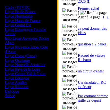
2026 !!!
Les forums de vos Ligues
Clubs / FFVRC
Premier achat
Ligue Ile-de-France
[
Ligue Normandie
Aller à la page:
1
,
2
Ligue Hauts de France
]
Ligue Grand Est
ça peut donner des
Ligue Bourgogne Franche
idées
Comte
Info Ligue Auvergne Rhone
Alpes
question a 2 balles
Ligue Provence Alpes Côte
d'Azur
Record de vitesse
Ligue Corse (Corse)
Rc battu
Ligue Occitanie
Ligue Nouvelle Aquitaine
Ligue Pays de la Loire
un circuit d'enfer
Ligue Centre Val de Loire
Ligue Bretagne
Ligue Antilles
Un simulateur RC
Ligue Réunion
extérieur
Belgique
Suisse
Pas,courant comme
grille de depart
Magazine