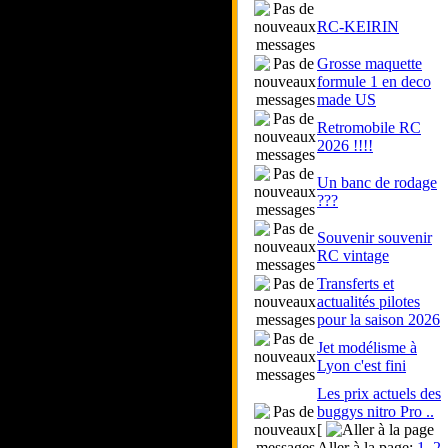
RC-KEIRIN
Grosse maquette
formule 1 en deco
made US
Retromobile RC
2026 !!!!
Un banc de rodage
???
Souvenir souvenir
RC vintage
Transferts et
actualités pilotes
pour la saison 2026
Jet modélisme à
Lyon c'est fini
Les prix actuels des
buggys nitro Pro ..
[
Aller à la page:
1
,
2