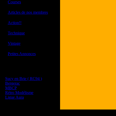
·
Courses
·
Articles de nos membres
·
Action!!
·
Technique
·
Vintage
·
Petites Annonces
Les sites de nos membres
et de nos clubs partenaires
Sucy en Brie ( RC94 )
Bergerac
MBCP
Rétro Modélisme
Ligue Aura
Tous les logos et les 