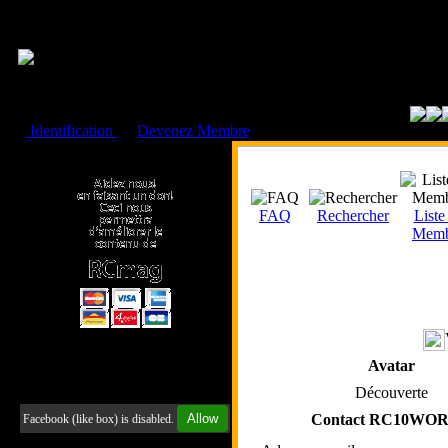
Cookies management panel
Identification
ou
Devenez Membre
Faire un don à l'Asso. RCmag
FAQ
Rechercher
Liste
Memb
Avatar
Retrouvez-nous sur Facebook
Découverte
Allow
Contact RC10WO
Facebook (like box) is disabled.