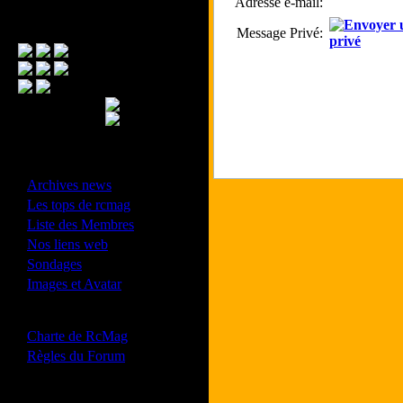
Adresse e-mail:
Menu Principal
Message Privé:
- Divers -
·
Archives news
·
Les tops de rcmag
·
Liste des Membres
·
Nos liens web
·
Sondages
·
Images et Avatar
- Bonne conduite -
·
Charte de RcMag
·
Règles du Forum