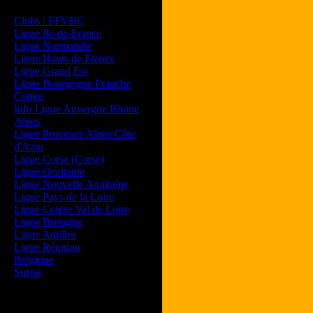
Les forums de vos Ligues
Clubs / FFVRC
Ligue Ile-de-France
Ligue Normandie
Ligue Hauts de France
Ligue Grand Est
Ligue Bourgogne Franche
Comte
Info Ligue Auvergne Rhone
Alpes
Ligue Provence Alpes Côte
d'Azur
Ligue Corse (Corse)
Ligue Occitanie
Ligue Nouvelle Aquitaine
Ligue Pays de la Loire
Ligue Centre Val de Loire
Ligue Bretagne
Ligue Antilles
Ligue Réunion
Belgique
Suisse
Magazine