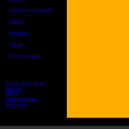
·
Articles de nos membres
·
Action!!
·
Technique
·
Vintage
·
Petites Annonces
Les sites de nos membres
et de nos clubs partenaires
Sucy en Brie ( RC94 )
Bergerac
MBCP
Rétro Modélisme
Ligue Aura
Tous les l
Les commenta