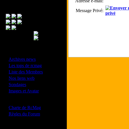
Adresse e-mail:
Menu Principal
Message Privé:
- Divers -
·
Archives news
·
Les tops de rcmag
·
Liste des Membres
·
Nos liens web
·
Sondages
·
Images et Avatar
- Bonne conduite -
·
Charte de RcMag
·
Règles du Forum