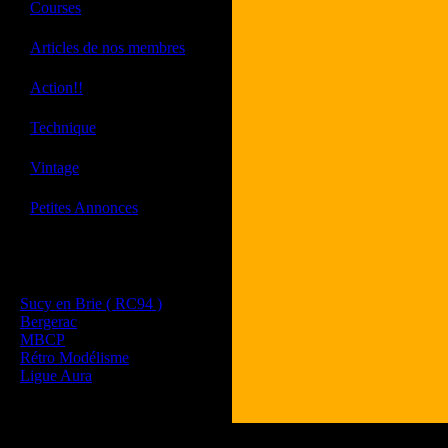
·
Courses
·
Articles de nos membres
·
Action!!
·
Technique
·
Vintage
·
Petites Annonces
Les sites de nos membres
et de nos clubs partenaires
Sucy en Brie ( RC94 )
Bergerac
MBCP
Rétro Modélisme
Ligue Aura
Tous les logos et les 