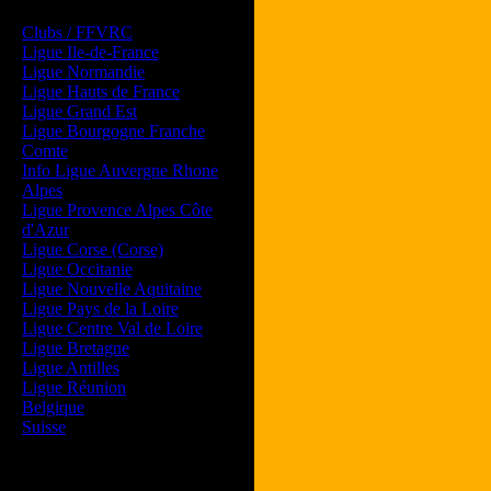
Les forums de vos Ligues
Clubs / FFVRC
Ligue Ile-de-France
Ligue Normandie
Ligue Hauts de France
Ligue Grand Est
Ligue Bourgogne Franche
Comte
Info Ligue Auvergne Rhone
Alpes
Ligue Provence Alpes Côte
d'Azur
Ligue Corse (Corse)
Ligue Occitanie
Ligue Nouvelle Aquitaine
Ligue Pays de la Loire
Ligue Centre Val de Loire
Ligue Bretagne
Ligue Antilles
Ligue Réunion
Belgique
Suisse
Magazine