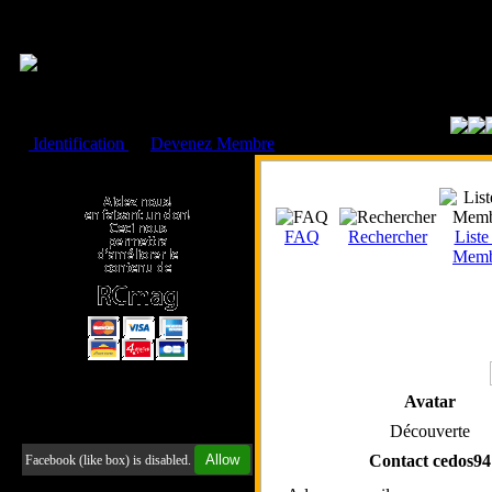
Cookies management panel
Identification
ou
Devenez Membre
Faire un don à l'Asso. RCmag
FAQ
Rechercher
Liste
Memb
Avatar
Retrouvez-nous sur Facebook
Découverte
Allow
Contact cedos94
Facebook (like box) is disabled.