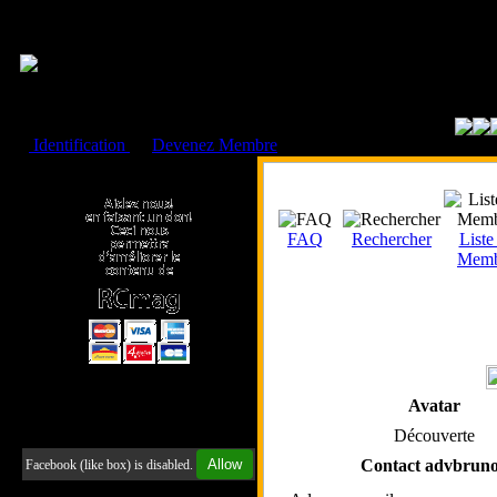
Cookies management panel
Identification
ou
Devenez Membre
Faire un don à l'Asso. RCmag
FAQ
Rechercher
Liste
Memb
Avatar
Retrouvez-nous sur Facebook
Découverte
Allow
Contact advbrun
Facebook (like box) is disabled.