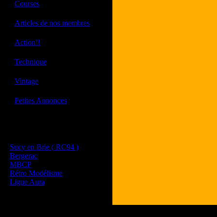
·
Courses
·
Articles de nos membres
·
Action!!
·
Technique
·
Vintage
·
Petites Annonces
Les sites de nos membres
et de nos clubs partenaires
Sucy en Brie ( RC94 )
Bergerac
MBCP
Rétro Modélisme
Ligue Aura
Tous les logos et les 