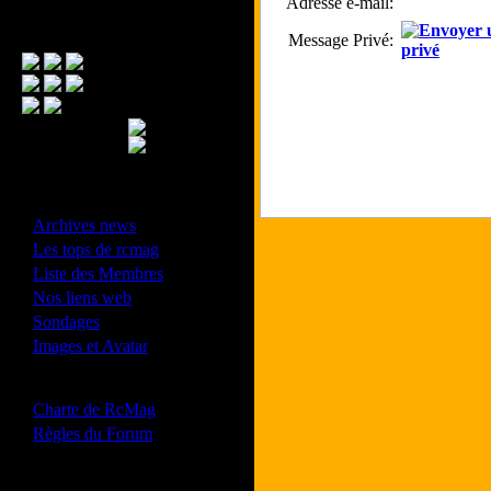
Adresse e-mail:
Menu Principal
Message Privé:
- Divers -
·
Archives news
·
Les tops de rcmag
·
Liste des Membres
·
Nos liens web
·
Sondages
·
Images et Avatar
- Bonne conduite -
·
Charte de RcMag
·
Règles du Forum