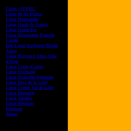
Les forums de vos Ligues
Clubs / FFVRC
Ligue Ile-de-France
Ligue Normandie
Ligue Hauts de France
Ligue Grand Est
Ligue Bourgogne Franche
Comte
Info Ligue Auvergne Rhone
Alpes
Ligue Provence Alpes Côte
d'Azur
Ligue Corse (Corse)
Ligue Occitanie
Ligue Nouvelle Aquitaine
Ligue Pays de la Loire
Ligue Centre Val de Loire
Ligue Bretagne
Ligue Antilles
Ligue Réunion
Belgique
Suisse
Magazine