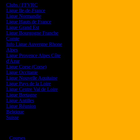
Clubs / FFVRC
Ligue Ile-de-France
Ligue Normandie
Ligue Hauts de France
Ligue Grand Est
Ligue Bourgogne Franche
Comte
Info Ligue Auvergne Rhone
Alpes
Ligue Provence Alpes Côte
d'Azur
Ligue Corse (Corse)
Ligue Occitanie
Ligue Nouvelle Aquitaine
Ligue Pays de la Loire
Ligue Centre Val de Loire
Ligue Bretagne
Ligue Antilles
Ligue Réunion
Belgique
Suisse
Magazine
·
Courses