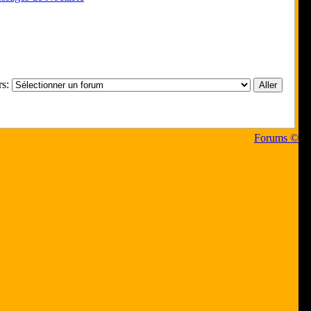
rs:
Forums ©