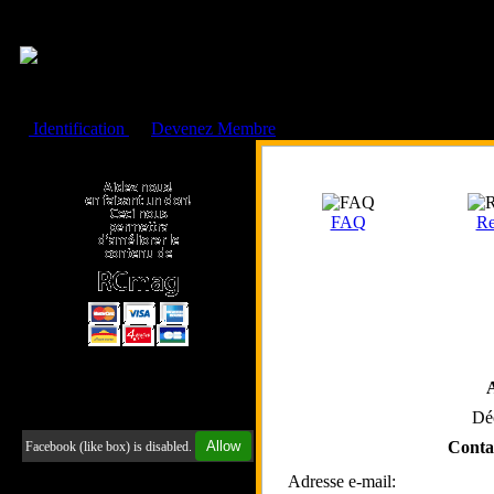
Cookies management panel
Identification
ou
Devenez Membre
Faire un don à l'Asso. RCmag
FAQ
Re
Retrouvez-nous sur Facebook
Dé
Allow
Conta
Facebook (like box) is disabled.
Adresse e-mail: