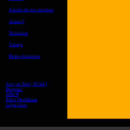
·
Articles de nos membres
·
Action!!
·
Technique
·
Vintage
·
Petites Annonces
Les sites de nos membres
et de nos clubs partenaires
Sucy en Brie ( RC94 )
Bergerac
MBCP
Rétro Modélisme
Ligue Aura
Tous les l
Les commenta