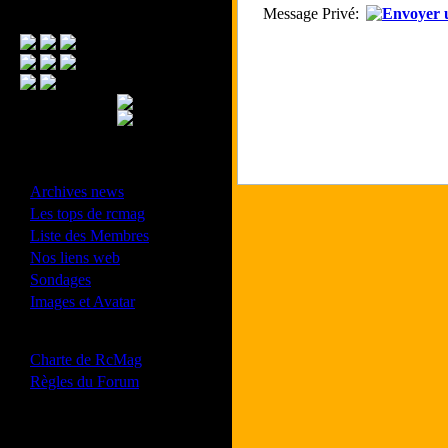
Message Privé:
Menu Principal
- Divers -
·
Archives news
·
Les tops de rcmag
·
Liste des Membres
·
Nos liens web
·
Sondages
·
Images et Avatar
- Bonne conduite -
·
Charte de RcMag
·
Règles du Forum
Les forums de vos Ligues