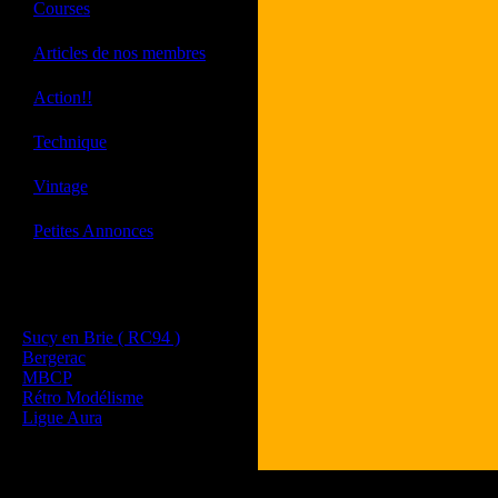
·
Courses
·
Articles de nos membres
·
Action!!
·
Technique
·
Vintage
·
Petites Annonces
Les sites de nos membres
et de nos clubs partenaires
Sucy en Brie ( RC94 )
Bergerac
MBCP
Rétro Modélisme
Ligue Aura
Tous les logos et les 