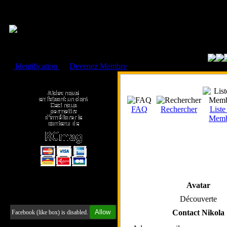
Cookies management panel
Identification
ou
Devenez Membre
Faire un don à l'Asso. RCmag
FAQ
Rechercher
Liste
Memb
Avatar
Retrouvez-nous sur Facebook
Découverte
Allow
Contact Nikola
Facebook (like box) is disabled.