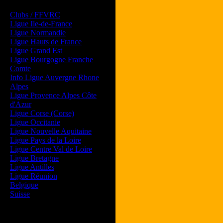
Les forums de vos Ligues
Clubs / FFVRC
Ligue Ile-de-France
Ligue Normandie
Ligue Hauts de France
Ligue Grand Est
Ligue Bourgogne Franche
Comte
Info Ligue Auvergne Rhone
Alpes
Ligue Provence Alpes Côte
d'Azur
Ligue Corse (Corse)
Ligue Occitanie
Ligue Nouvelle Aquitaine
Ligue Pays de la Loire
Ligue Centre Val de Loire
Ligue Bretagne
Ligue Antilles
Ligue Réunion
Belgique
Suisse
Magazine