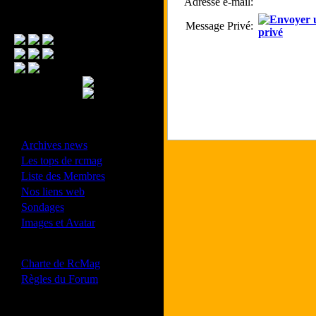
Adresse e-mail:
Menu Principal
Message Privé:
- Divers -
·
Archives news
·
Les tops de rcmag
·
Liste des Membres
·
Nos liens web
·
Sondages
·
Images et Avatar
- Bonne conduite -
·
Charte de RcMag
·
Règles du Forum